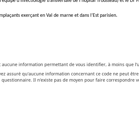
’équipe d’infectiologie transversale de l’hôpital Trousseau) et le Dr 
mplaçants exerçant en Val de marne et dans l’Est parisien.
t aucune information permettant de vous identifier, à moins que l
oyez assuré qu'aucune information concernant ce code ne peut être
e questionnaire. Il n’existe pas de moyen pour faire correspondre v