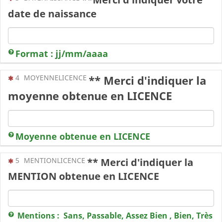
date de naissance
Format : jj/mm/aaaa
(Cette question est obligatoire)
4
MOYENNELICENCE
** Merci d'indiquer la
moyenne obtenue en LICENCE
Moyenne obtenue en LICENCE
(Cette question est obligatoire)
5
MENTIONLICENCE
** Merci d'indiquer la
MENTION obtenue en LICENCE
Mentions : Sans, Passable, Assez Bien , Bien, Très