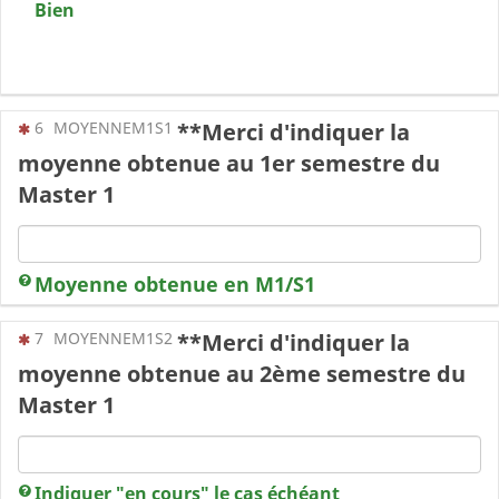
Bien
(Cette question est obligatoire)
6
MOYENNEM1S1
**Merci d'indiquer la
moyenne obtenue au 1er semestre du
Master 1
Moyenne obtenue en M1/S1
(Cette question est obligatoire)
7
MOYENNEM1S2
**Merci d'indiquer la
moyenne obtenue au 2ème semestre du
Master 1
Indiquer "en cours" le cas échéant