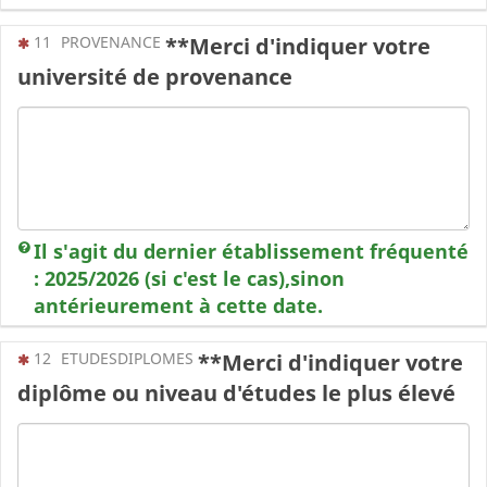
(Cette question est obligatoire)
11
PROVENANCE
**Merci d'indiquer votre
université de provenance
Il s'agit du dernier établissement fréquenté
: 2025/2026 (si c'est le cas),sinon
antérieurement à cette date.
(Cette question est obligatoire)
12
ETUDESDIPLOMES
**Merci d'indiquer votre
diplôme ou niveau d'études le plus élevé