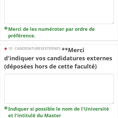
Merci de les numéroter par ordre de
préférence
.
(Cette question est obligatoire)
10
CANDIDATURESEXTERNES
**Merci
d'indiquer vos candidatures externes
(déposées hors de cette faculté)
Indiquer si possible le nom de l'Université
et l'intitulé du Master