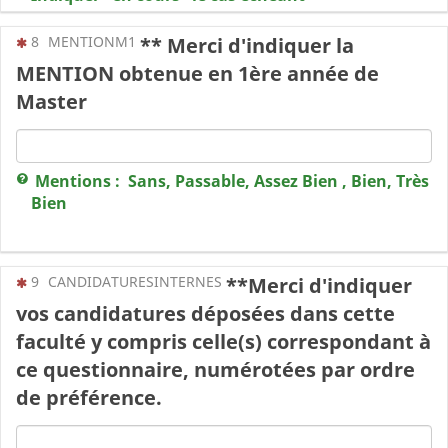
(Cette question est obligatoire)
8
MENTIONM1
** Merci d'indiquer la
MENTION obtenue en 1ère année de
Master
Mentions : Sans, Passable, Assez Bien , Bien, Très
Bien
(Cette question est obligatoire)
9
CANDIDATURESINTERNES
**Merci d'indiquer
vos candidatures déposées dans cette
faculté y compris celle(s) correspondant à
ce questionnaire, numérotées par ordre
de préférence.