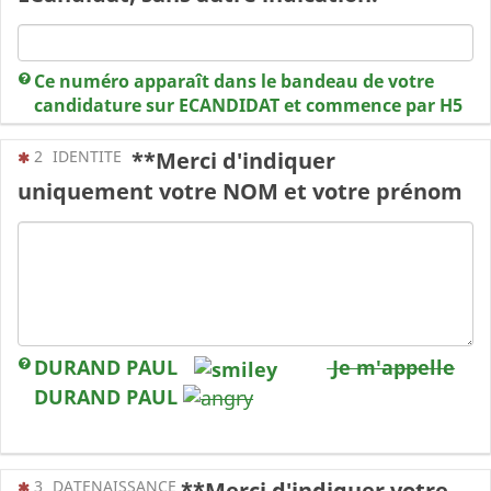
Ce numéro apparaît dans le bandeau de votre
candidature sur ECANDIDAT et commence par H5
(Cette question est obligatoire)
2
IDENTITE
**Merci d'indiquer
uniquement votre NOM et votre prénom
DURAND PAUL
Je m'appelle
DURAND PAUL
(Cette question est obligatoire)
3
DATENAISSANCE
**Merci d'indiquer votre