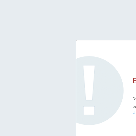
E
No
Po
ch