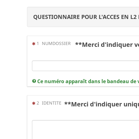
QUESTIONNAIRE POUR L'ACCES EN L2
(Cette question est obligatoire)
1
NUMDOSSIER
**Merci d'indiquer v
Ce numéro apparaît dans le bandeau de 
(Cette question est obligatoire)
2
IDENTITE
**Merci d'indiquer uni