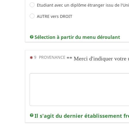
Etudiant avec un diplôme étranger issu de l'U
AUTRE vers DROIT
Sélection à partir du menu déroulant
(Cette question est obligatoire)
9
PROVENANCE
** Merci d'indiquer votre 
Il s'agit du dernier établissement f