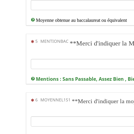
Moyenne obtenue au baccalaureat ou équivalent
(Cette question est obligatoire)
5
MENTIONBAC
**Merci d'indiquer la
Mentions : Sans Passable, Assez Bien , Bi
(Cette question est obligatoire)
6
MOYENNEL1S1
**Merci d'indiquer la m