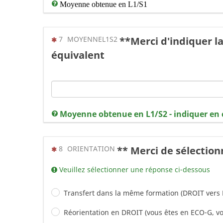
Moyenne obtenue en L1/S1
(Cette question est obligatoire)
7
MOYENNEL1S2
**Merci d'indiquer 
équivalent
Moyenne obtenue en L1/S2 - indiquer en 
(Cette question est obligatoire)
8
ORIENTATION
** Merci de sélection
Veuillez sélectionner une réponse ci-dessous
Transfert dans la même formation (DROIT vers
Réorientation en DROIT (vous êtes en ECO-G, 