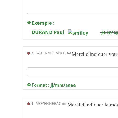
Exemple :
DURAND Paul
Je m'a
(Cette question est obligatoire)
3
DATENAISSANCE
**Merci d'indiquer votr
Format : jj/mm/aaaa
(Cette question est obligatoire)
4
MOYENNEBAC
**Merci d'indiquer la 