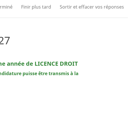
erminé
Finir plus tard
Sortir et effacer vos réponses
27
2ème année de LICENCE DROIT
didature puisse être transmis à la