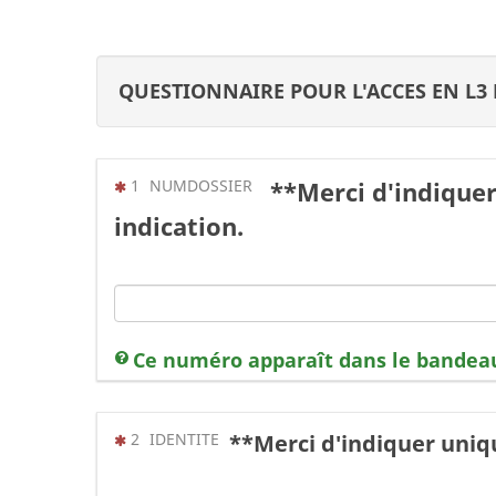
QUESTIONNAIRE POUR L'ACCES EN L3
(Cette question est obligatoire)
1
NUMDOSSIER
**Merci d'indiquer
indication.
Ce numéro apparaît dans le bandea
(Cette question est obligatoire)
2
IDENTITE
**Merci d'indiquer uni