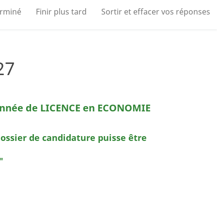
erminé
Finir plus tard
Sortir et effacer vos réponses
27
e année de LICENCE en ECONOMIE
ossier de candidature puisse être
"