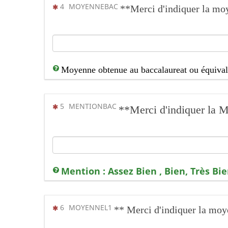
(Cette question est obligatoire)
4
MOYENNEBAC
**Merci d'indiquer la 
Moyenne obtenue au baccalaureat ou équival
(Cette question est obligatoire)
5
MENTIONBAC
**Merci d'indiquer la
Mention : Assez Bien , Bien, Très B
(Cette question est obligatoire)
6
MOYENNEL1
** Merci d'indiquer la mo