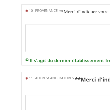
(Cette question est obligatoire)
10
PROVENANCE
**Merci d'indiquer votre 
Il s'agit du dernier établissement fr
(Cette question est obligatoire)
11
AUTRESCANDIDATURES
**Merci d'in