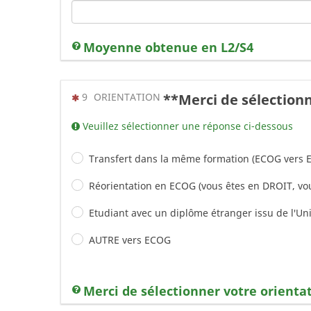
Moyenne obtenue en L2/S4
(Cette question est obligatoire)
9
ORIENTATION
**Merci de sélectionn
Veuillez sélectionner une réponse ci-dessous
Transfert dans la même formation (ECOG vers 
Réorientation en ECOG (vous êtes en DROIT, v
Etudiant avec un diplôme étranger issu de l'U
AUTRE vers ECOG
Merci de sélectionner votre orient