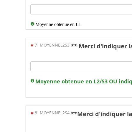
Moyenne obtenue en L1
(Cette question est obligatoire)
7
MOYENNEL2S3
** Merci d'indiquer
Moyenne obtenue en L2/S3 OU indiqu
(Cette question est obligatoire)
8
MOYENNEL2S4
**Merci d'indiquer 