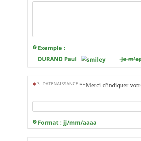
Exemple :
DURAND Paul
Je m'a
(Cette question est obligatoire)
3
DATENAISSANCE
**Merci d'indiquer votr
Format : jj/mm/aaaa