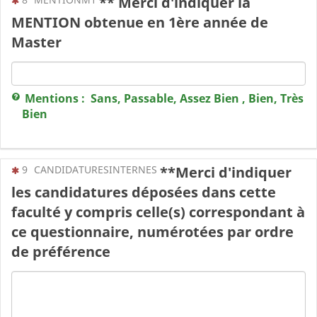
** Merci d'indiquer la
MENTION obtenue en 1ère année de
Master
Mentions : Sans, Passable, Assez Bien , Bien, Très
Bien
(Cette question est obligatoire)
9
CANDIDATURESINTERNES
**Merci d'indiquer
les candidatures déposées dans cette
faculté y compris celle(s) correspondant à
ce questionnaire, numérotées par ordre
de préférence