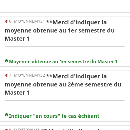
(Cette question est obligatoire)
6
MOYENNEM1S1
**Merci d'indiquer la
moyenne obtenue au 1er semestre du
Master 1
Moyenne obtenue au 1er semestre du Master 1
(Cette question est obligatoire)
7
MOYENNEM1S2
**Merci d'indiquer la
moyenne obtenue au 2ème semestre du
Master 1
Indiquer "en cours" le cas échéant
(Cette question est obligatoire)
8
MENTIONM1