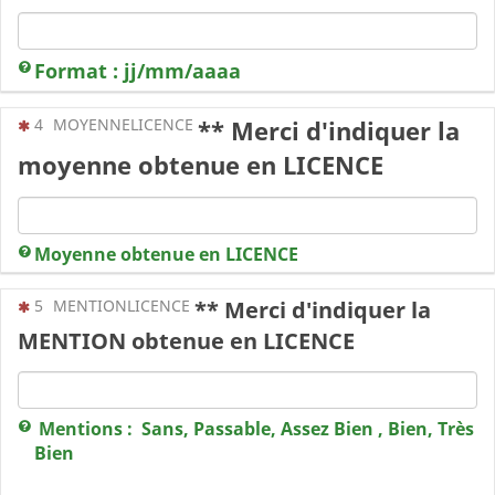
Format : jj/mm/aaaa
(Cette question est obligatoire)
4
MOYENNELICENCE
** Merci d'indiquer la
moyenne obtenue en LICENCE
Moyenne obtenue en LICENCE
(Cette question est obligatoire)
5
MENTIONLICENCE
** Merci d'indiquer la
MENTION obtenue en LICENCE
Mentions : Sans, Passable, Assez Bien , Bien, Très
Bien