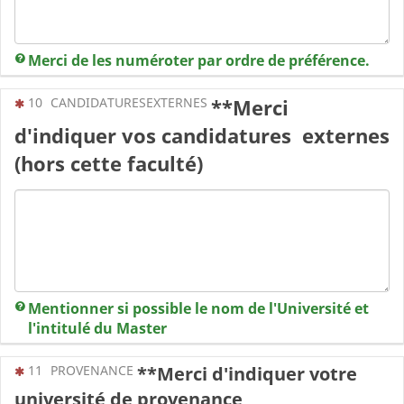
Merci de les numéroter par ordre de préférence.
(Cette question est obligatoire)
10
CANDIDATURESEXTERNES
**Merci
d'indiquer vos candidatures externes
(hors cette faculté)
Mentionner si possible le nom de l'Université et
l'intitulé du Master
(Cette question est obligatoire)
11
PROVENANCE
**Merci d'indiquer votre
université de provenance