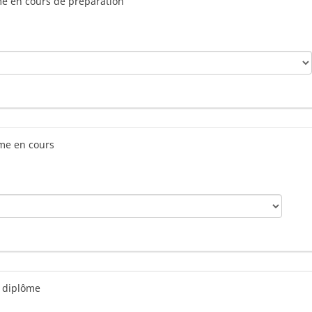
lôme en cours de préparation
ôme en cours
Autre 
du diplôme