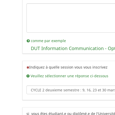
comme par exemple
DUT Information Communication - Optio
(Cette question est obligatoire)
Indiquez à quelle session vous vous inscrivez
Veuillez sélectionner une réponse ci-dessous
si vous êtes étudiant.e ou diplômé.e de l'Université