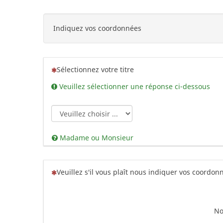
Indiquez vos coordonnées
(Cette question est obligatoire)
Sélectionnez votre titre
Veuillez sélectionner une réponse ci-dessous
Madame ou Monsieur
(Cette question est obligatoire)
Veuillez s'il vous plaît nous indiquer vos coordon
N