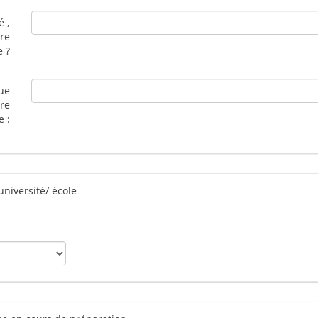
é ,
dre
e ?
que
bre
e :
université/ école
Autre :