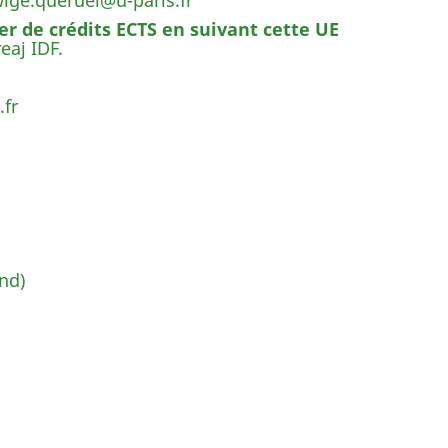
edwige.queruel@u-paris.fr
er de crédits ECTS en suivant cette UE
eaj IDF.
.fr
and)