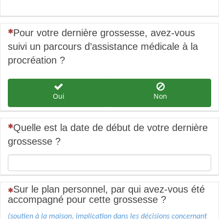
(Cette question est obligatoire)
Pour votre dernière grossesse, avez-vous
suivi un parcours d’assistance médicale à la
procréation ?
Oui
Non
(Cette question est obligatoire)
Quelle est la date de début de votre dernière
grossesse ?
Sur le plan personnel, par qui avez-vous été
(Cette question est obligatoire)
accompagné pour cette grossesse ?
(soutien à la maison, implication dans les décisions concernant