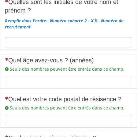
(Cette question est obligatoire)
Quelles sont les initiales de votre nom et
prénom ?
Remplir dans l'ordre: Numéro cohorte 2 - X X - Numéro de
recrutement
(Cette question est obligatoire)
Quel âge avez-vous ? (années)
Seuls des nombres peuvent être entrés dans ce champ.
(Cette question est obligatoire)
Quel est votre code postal de résisence ?
Seuls des nombres peuvent être entrés dans ce champ.
(Cette question est obligatoire)