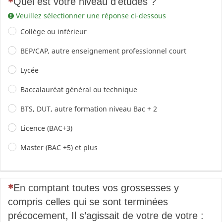
Quel est votre niveau d'études ?
Veuillez sélectionner une réponse ci-dessous
Collège ou inférieur
BEP/CAP, autre enseignement professionnel court
Lycée
Baccalauréat général ou technique
BTS, DUT, autre formation niveau Bac + 2
Licence (BAC+3)
Master (BAC +5) et plus
(Cette question est obligatoire)
En comptant toutes vos grossesses y
compris celles qui se sont terminées
précocement, Il s’agissait de votre de votre :