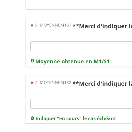
(Cette question est obligatoire)
6
MOYENNEM1S1
**Merci d'indiquer 
Moyenne obtenue en M1/S1
(Cette question est obligatoire)
7
MOYENNEM1S2
**Merci d'indiquer
Indiquer "en cours" le cas échéant