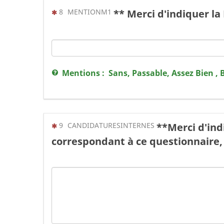
(Cette question est obligatoire)
8
MENTIONM1
** Merci d'indiquer 
Mentions : Sans, Passable, Assez Bien , 
(Cette question est obligatoire)
9
CANDIDATURESINTERNES
**Merci d'ind
correspondant à ce questionnaire,