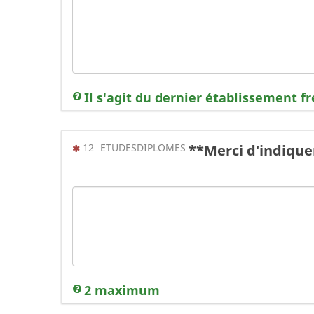
Il s'agit du dernier établissement fr
(Cette question est obligatoire)
12
ETUDESDIPLOMES
**Merci d'indique
2 maximum