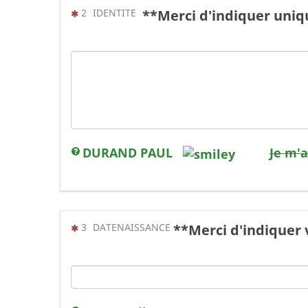
(Cette question est obligatoire)
2
IDENTITE
**Merci d'indiquer uni
DURAND PAUL
Je m'
(Cette question est obligatoire)
3
DATENAISSANCE
**Merci d'indiquer 