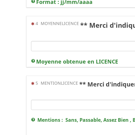
Format : jj/mm/aaaa
(Cette question est obligatoire)
4
MOYENNELICENCE
** Merci d'indi
Moyenne obtenue en LICENCE
(Cette question est obligatoire)
5
MENTIONLICENCE
** Merci d'indiqu
Mentions : Sans, Passable, Assez Bien , 