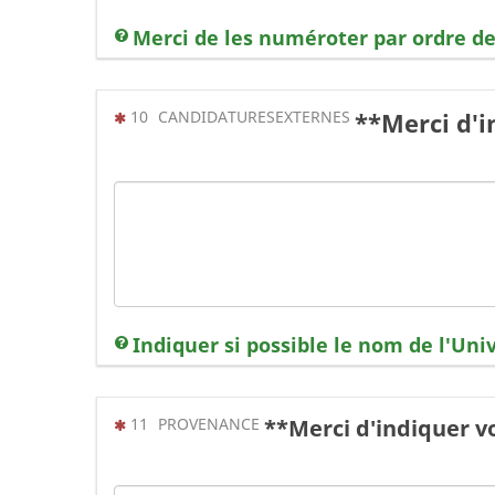
Merci de les numéroter par ordre d
(Cette question est obligatoire)
10
CANDIDATURESEXTERNES
**Merci d'i
Indiquer si possible le nom de l'Univ
(Cette question est obligatoire)
11
PROVENANCE
**Merci d'indiquer v