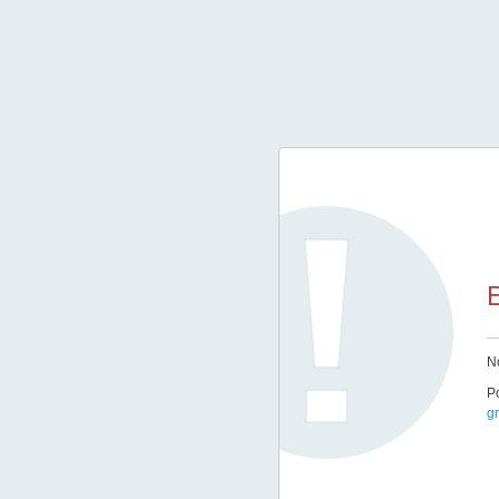
E
No
Po
gr